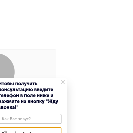
×
Чтобы получить
консультацию введите
Поиск
телефон в поле ниже и
нажмите на кнопку "Жду
звонка!"