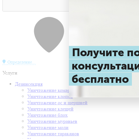
Получите 
консульта
Определение...
Услуги
бесплатно
Дезинсекция
Уничтожение комаров
Уничтожение клопов
Уничтожение ос и шершней
Уничтожение клещей
Уничтожение блох
Уничтожение муравьев
Уничтожение моли
Уничтожение тараканов