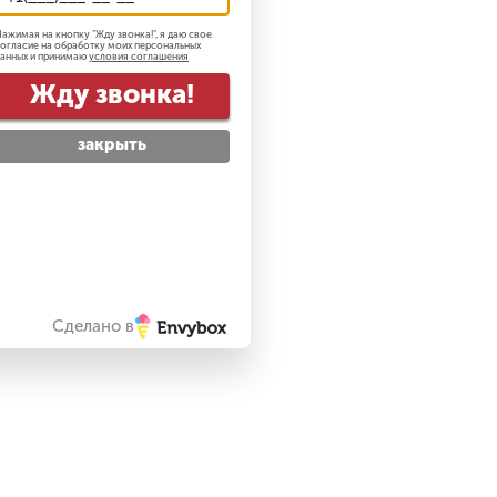
ажимая на кнопку "
Жду звонка!
", я даю свое
огласие на обработку моих персональных
анных и принимаю
условия соглашения
Жду звонка!
закрыть
Сделано в