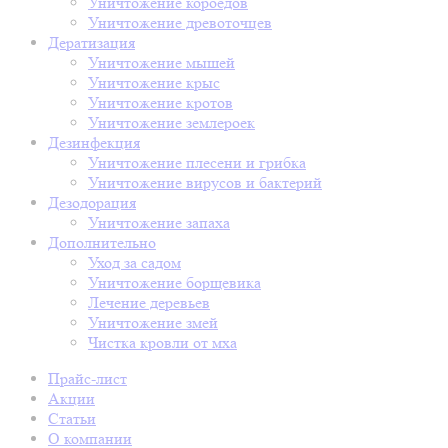
Уничтожение короедов
Уничтожение древоточцев
Дератизация
Уничтожение мышей
Уничтожение крыс
Уничтожение кротов
Уничтожение землероек
Дезинфекция
Уничтожение плесени и грибка
Уничтожение вирусов и бактерий
Дезодорация
Уничтожение запаха
Дополнительно
Уход за садом
Уничтожение борщевика
Лечение деревьев
Уничтожение змей
Чистка кровли от мха
Прайс-лист
Акции
Статьи
О компании