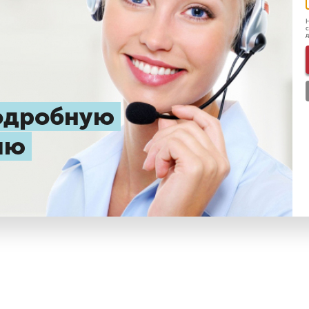
Н
с
д
подробную
цию