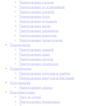
Уничтожение клопов
Уничтожение ос и шершней
Уничтожение клещей
Уничтожение блох
Уничтожение муравьев
Уничтожение моли
Уничтожение тараканов
Уничтожение короедов
Уничтожение древоточцев
Дератизация
Уничтожение мышей
Уничтожение крыс
Уничтожение кротов
Уничтожение землероек
Дезинфекция
Уничтожение плесени и грибка
Уничтожение вирусов и бактерий
Дезодорация
Уничтожение запаха
Дополнительно
Уход за садом
Уничтожение борщевика