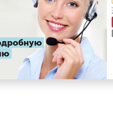
Н
с
д
подробную
цию