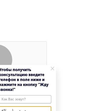
×
Чтобы получить
консультацию введите
Поиск
телефон в поле ниже и
нажмите на кнопку "Жду
звонка!"