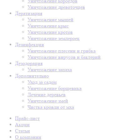
Уничтожение короедов
Уничтожение древоточцев
Дератизация
Уничтожение мышей
Уничтожение крыс
Уничтожение кротов
Уничтожение землероек
Дезинфекция
Уничтожение плесени и грибка
Уничтожение вирусов и бактерий
Дезодорация
Уничтожение запаха
Дополнительно
Уход за садом
Уничтожение борщевика
Лечение деревьев
Уничтожение змей
Чистка кровли от мха
Прайс-лист
Акции
Статьи
О компании