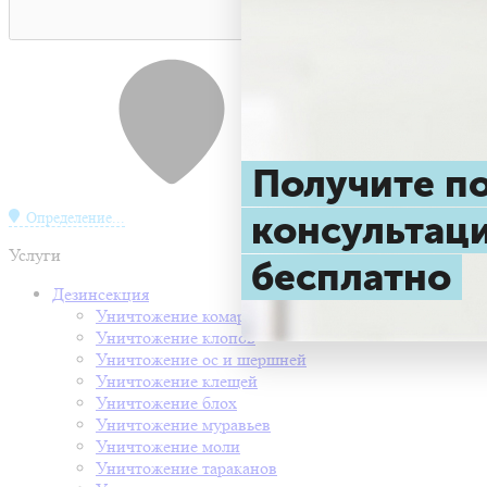
Получите 
консульта
Определение...
Услуги
бесплатно
Дезинсекция
Уничтожение комаров
Уничтожение клопов
Уничтожение ос и шершней
Уничтожение клещей
Уничтожение блох
Уничтожение муравьев
Уничтожение моли
Уничтожение тараканов