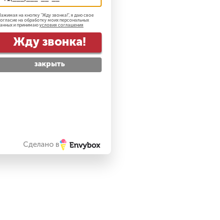
ажимая на кнопку "
Жду звонка!
", я даю свое
огласие на обработку моих персональных
анных и принимаю
условия соглашения
Жду звонка!
закрыть
Сделано в