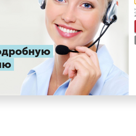
Н
с
д
подробную
цию