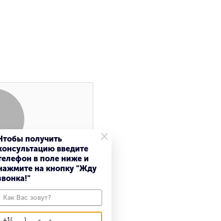
×
Чтобы получить
консультацию введите
Поиск
телефон в поле ниже и
нажмите на кнопку "Жду
звонка!"