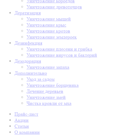
Уничтожение короедов
Уничтожение древоточцев
Дератизация
Уничтожение мышей
Уничтожение крыс
Уничтожение кротов
Уничтожение землероек
Дезинфекция
Уничтожение плесени и грибка
Уничтожение вирусов и бактерий
Дезодорация
Уничтожение запаха
Дополнительно
Уход за садом
Уничтожение борщевика
Лечение деревьев
Уничтожение змей
Чистка кровли от мха
Прайс-лист
Акции
Статьи
О компании