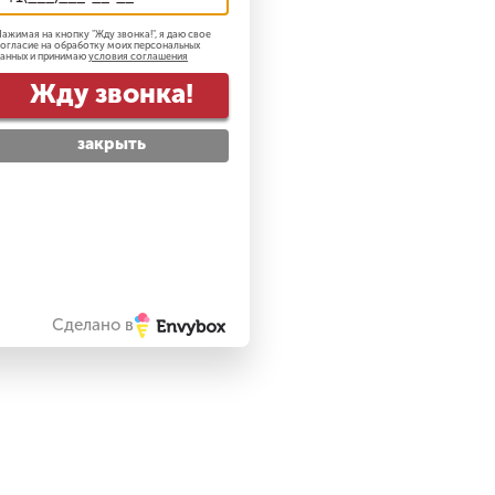
ажимая на кнопку "
Жду звонка!
", я даю свое
огласие на обработку моих персональных
анных и принимаю
условия соглашения
Жду звонка!
закрыть
Сделано в