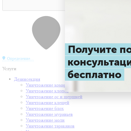
Получите 
консульта
Определение...
Услуги
бесплатно
Дезинсекция
Уничтожение комаров
Уничтожение клопов
Уничтожение ос и шершней
Уничтожение клещей
Уничтожение блох
Уничтожение муравьев
Уничтожение моли
Уничтожение тараканов