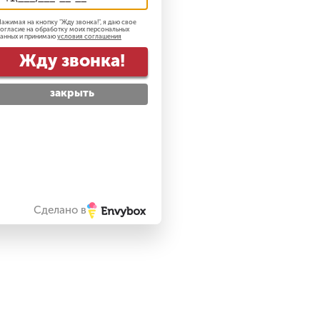
ажимая на кнопку "
Жду звонка!
", я даю свое
огласие на обработку моих персональных
анных и принимаю
условия соглашения
Жду звонка!
закрыть
Сделано в