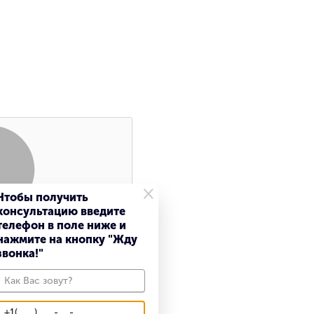
×
Чтобы получить
консультацию введите
Поиск
телефон в поле ниже и
нажмите на кнопку "Жду
звонка!"