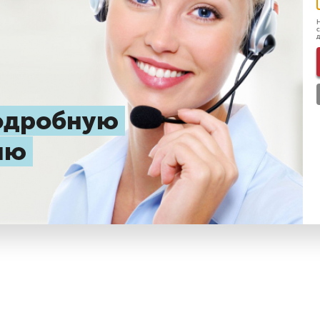
Н
с
д
подробную
цию