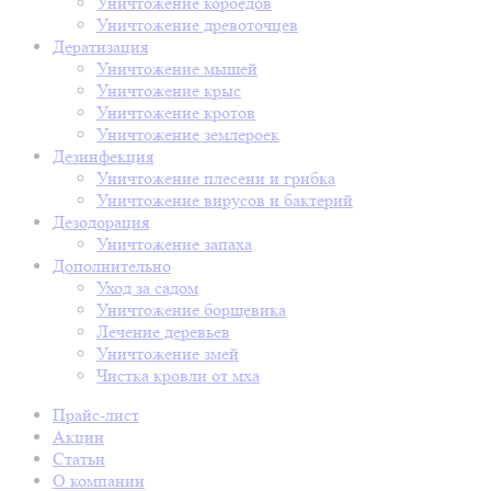
Уничтожение короедов
Уничтожение древоточцев
Дератизация
Уничтожение мышей
Уничтожение крыс
Уничтожение кротов
Уничтожение землероек
Дезинфекция
Уничтожение плесени и грибка
Уничтожение вирусов и бактерий
Дезодорация
Уничтожение запаха
Дополнительно
Уход за садом
Уничтожение борщевика
Лечение деревьев
Уничтожение змей
Чистка кровли от мха
Прайс-лист
Акции
Статьи
О компании