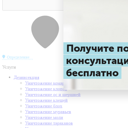
Получите 
консульта
Определение...
Услуги
бесплатно
Дезинсекция
Уничтожение комаров
Уничтожение клопов
Уничтожение ос и шершней
Уничтожение клещей
Уничтожение блох
Уничтожение муравьев
Уничтожение моли
Уничтожение тараканов