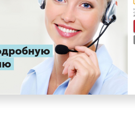
Н
с
д
подробную
цию