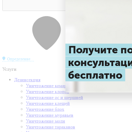
Получите 
консульта
Определение...
Услуги
бесплатно
Дезинсекция
Уничтожение комаров
Уничтожение клопов
Уничтожение ос и шершней
Уничтожение клещей
Уничтожение блох
Уничтожение муравьев
Уничтожение моли
Уничтожение тараканов