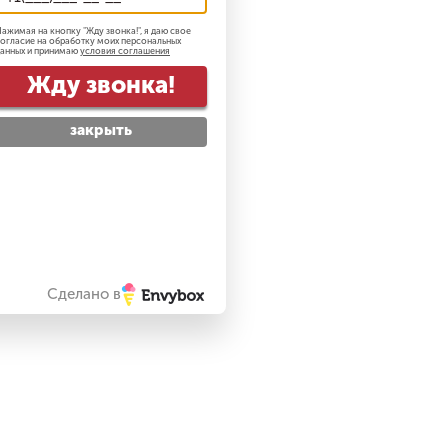
ажимая на кнопку "
Жду звонка!
", я даю свое
огласие на обработку моих персональных
анных и принимаю
условия соглашения
Жду звонка!
закрыть
Сделано в