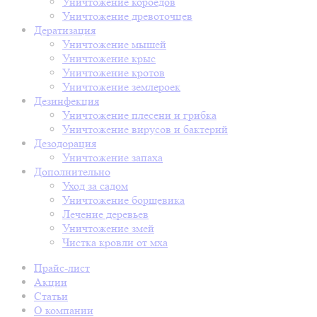
Уничтожение короедов
Уничтожение древоточцев
Дератизация
Уничтожение мышей
Уничтожение крыс
Уничтожение кротов
Уничтожение землероек
Дезинфекция
Уничтожение плесени и грибка
Уничтожение вирусов и бактерий
Дезодорация
Уничтожение запаха
Дополнительно
Уход за садом
Уничтожение борщевика
Лечение деревьев
Уничтожение змей
Чистка кровли от мха
Прайс-лист
Акции
Статьи
О компании