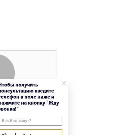
×
Чтобы получить
консультацию введите
Поиск
телефон в поле ниже и
нажмите на кнопку "Жду
звонка!"