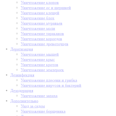
Уничтожение клопов
Уничтожение ос и шершней
Уничтожение клещей
Уничтожение блох
Уничтожение муравьев
Уничтожение моли
Уничтожение тараканов
Уничтожение короедов
Уничтожение древоточцев
Дератизация
Уничтожение мышей
Уничтожение крыс
Уничтожение кротов
Уничтожение землероек
Дезинфекция
Уничтожение плесени и грибка
Уничтожение вирусов и бактерий
Дезодорация
Уничтожение запаха
Дополнительно
Уход за садом
Уничтожение борщевика