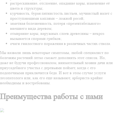
растрескивание, отслоение, опадание коры, изменение её
цвета и структуры;
курчавость, бурая пятнистость листьев, мучнистый налет с
проступающими каплями – ложной росой;
заметная болезненность, потеря «презентабельного»
внешнего вида деревом;
отмирание коры, наружных слоев древесины – некроз
вызывается спорами грибков;
очаги гнилостного поражения в различных частях ствола.
Мы назвали лишь некоторые симптомы, любой специалист по
болезням растений легко сможет дополнить этот список. Но,
даже не будучи профессионалом, внимательный хозяин дачи или
приусадебного участка с деревьями поймет, когда с его
подопечными приключится беда. И вот в этом случае услуги
лесопатолога или, как его еще называют, арбориста крайне
необходимы и востребованы.
Преимущества работы с нами