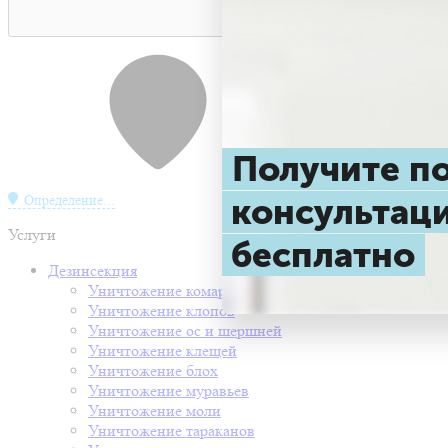
Получите 
консульта
Определение...
Услуги
бесплатно
Дезинсекция
Уничтожение комаров
Уничтожение клопов
Уничтожение ос и шершней
Уничтожение клещей
Уничтожение блох
Уничтожение муравьев
Уничтожение моли
Уничтожение тараканов