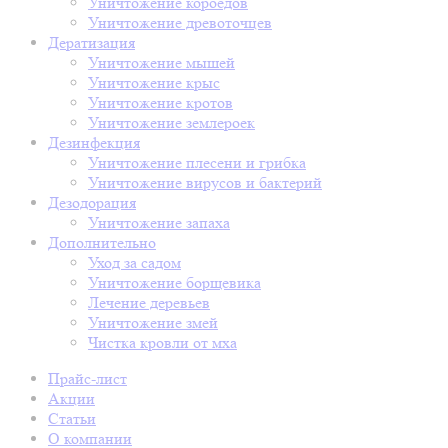
Уничтожение короедов
Уничтожение древоточцев
Дератизация
Уничтожение мышей
Уничтожение крыс
Уничтожение кротов
Уничтожение землероек
Дезинфекция
Уничтожение плесени и грибка
Уничтожение вирусов и бактерий
Дезодорация
Уничтожение запаха
Дополнительно
Уход за садом
Уничтожение борщевика
Лечение деревьев
Уничтожение змей
Чистка кровли от мха
Прайс-лист
Акции
Статьи
О компании