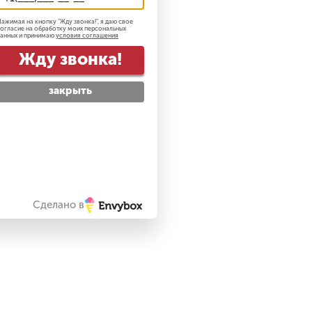
ажимая на кнопку "
Жду звонка!
", я даю свое
огласие на обработку моих персональных
анных и принимаю
условия соглашения
Жду звонка!
закрыть
Сделано в