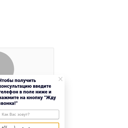
×
Чтобы получить
консультацию введите
Поиск
телефон в поле ниже и
нажмите на кнопку "Жду
звонка!"