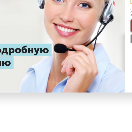
Н
с
д
подробную
цию