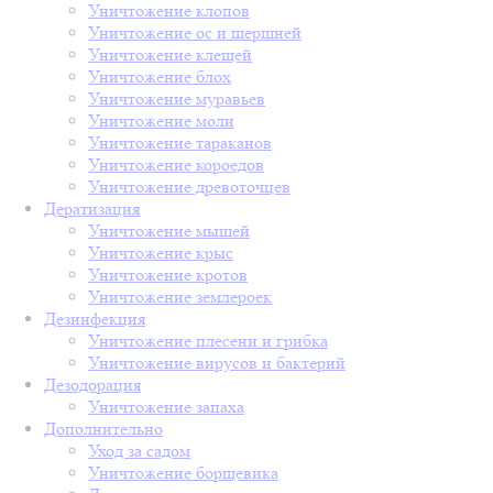
Уничтожение клопов
Уничтожение ос и шершней
Уничтожение клещей
Уничтожение блох
Уничтожение муравьев
Уничтожение моли
Уничтожение тараканов
Уничтожение короедов
Уничтожение древоточцев
Дератизация
Уничтожение мышей
Уничтожение крыс
Уничтожение кротов
Уничтожение землероек
Дезинфекция
Уничтожение плесени и грибка
Уничтожение вирусов и бактерий
Дезодорация
Уничтожение запаха
Дополнительно
Уход за садом
Уничтожение борщевика