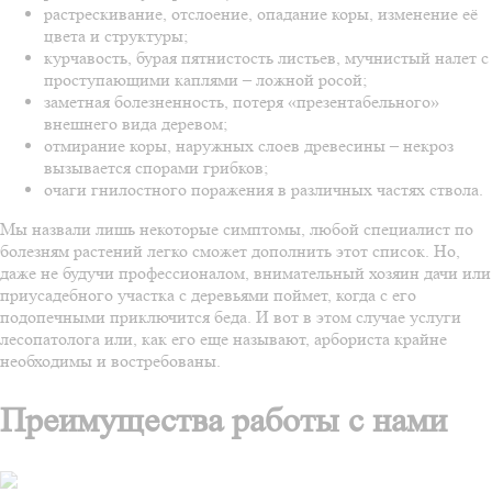
растрескивание, отслоение, опадание коры, изменение её
цвета и структуры;
курчавость, бурая пятнистость листьев, мучнистый налет с
проступающими каплями – ложной росой;
заметная болезненность, потеря «презентабельного»
внешнего вида деревом;
отмирание коры, наружных слоев древесины – некроз
вызывается спорами грибков;
очаги гнилостного поражения в различных частях ствола.
Мы назвали лишь некоторые симптомы, любой специалист по
болезням растений легко сможет дополнить этот список. Но,
даже не будучи профессионалом, внимательный хозяин дачи или
приусадебного участка с деревьями поймет, когда с его
подопечными приключится беда. И вот в этом случае услуги
лесопатолога или, как его еще называют, арбориста крайне
необходимы и востребованы.
Преимущества работы с нами