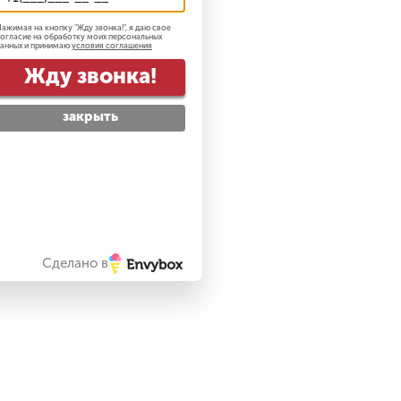
ажимая на кнопку "
Жду звонка!
", я даю свое
огласие на обработку моих персональных
анных и принимаю
условия соглашения
Жду звонка!
закрыть
Сделано в