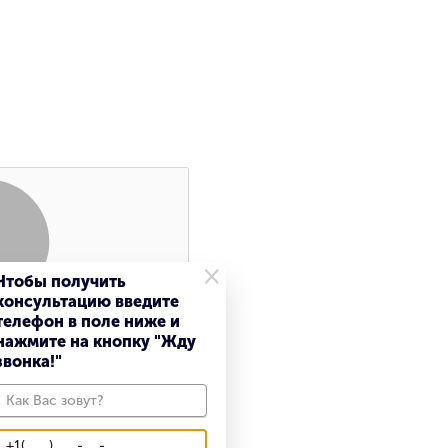
×
Чтобы получить
консультацию введите
Поиск
телефон в поле ниже и
нажмите на кнопку "Жду
звонка!"