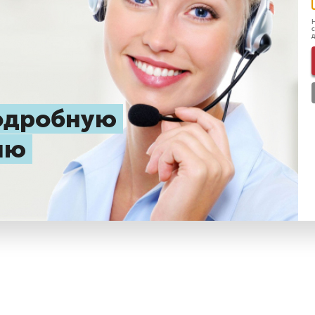
Н
с
д
подробную
цию