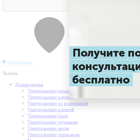
Получите 
консульта
Определение...
Услуги
бесплатно
Дезинсекция
Уничтожение комаров
Уничтожение клопов
Уничтожение ос и шершней
Уничтожение клещей
Уничтожение блох
Уничтожение муравьев
Уничтожение моли
Уничтожение тараканов