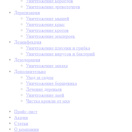
Уничтожение короедов
Уничтожение древоточцев
Дератизация
Уничтожение мышей
Уничтожение крыс
Уничтожение кротов
Уничтожение землероек
Дезинфекция
Уничтожение плесени и грибка
Уничтожение вирусов и бактерий
Дезодорация
Уничтожение запаха
Дополнительно
Уход за садом
Уничтожение борщевика
Лечение деревьев
Уничтожение змей
Чистка кровли от мха
Прайс-лист
Акции
Статьи
О компании