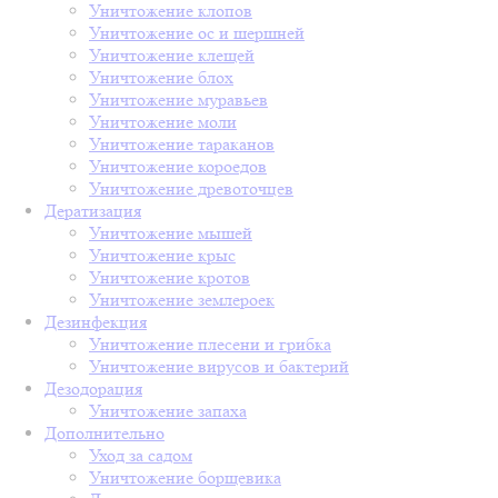
Уничтожение клопов
Уничтожение ос и шершней
Уничтожение клещей
Уничтожение блох
Уничтожение муравьев
Уничтожение моли
Уничтожение тараканов
Уничтожение короедов
Уничтожение древоточцев
Дератизация
Уничтожение мышей
Уничтожение крыс
Уничтожение кротов
Уничтожение землероек
Дезинфекция
Уничтожение плесени и грибка
Уничтожение вирусов и бактерий
Дезодорация
Уничтожение запаха
Дополнительно
Уход за садом
Уничтожение борщевика