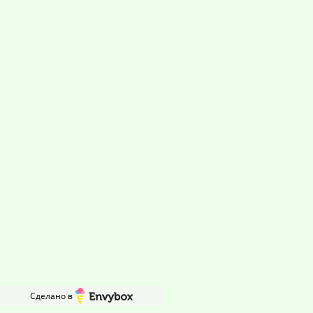
Рустам
2 ноября 2022
Развернуть
Лидия
14 мая 2020
Развернуть
Инна Валерьевна
5 октября 2023
Развернуть
Сделано в