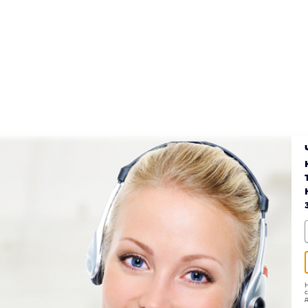
Н
с
д