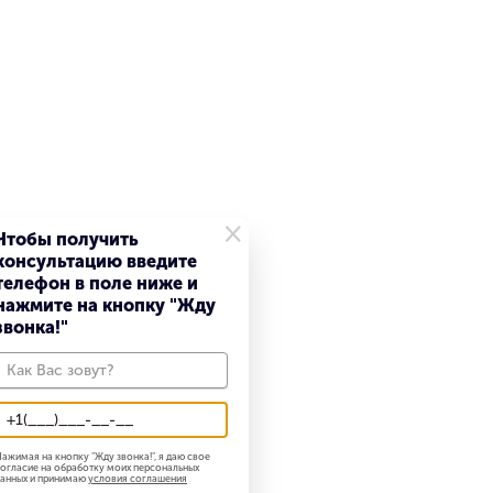
×
Чтобы получить
консультацию введите
телефон в поле ниже и
нажмите на кнопку "Жду
звонка!"
ажимая на кнопку "
Жду звонка!
", я даю свое
огласие на обработку моих персональных
анных и принимаю
условия соглашения