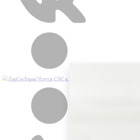
Работаем 24/7
Гор
Сэс
Здрав
Услуги СЭС в Москве и МО
Работаем 24/7