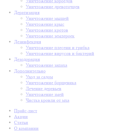
Уничтожение короедов
Уничтожение древоточцев
Дератизация
Уничтожение мышей
Уничтожение крыс
Уничтожение кротов
Уничтожение землероек
Дезинфекция
Уничтожение плесени и грибка
Уничтожение вирусов и бактерий
Дезодорация
Уничтожение запаха
Дополнительно
Уход за садом
Уничтожение борщевика
Лечение деревьев
Уничтожение змей
Чистка кровли от мха
Прайс-лист
Акции
Статьи
О компании