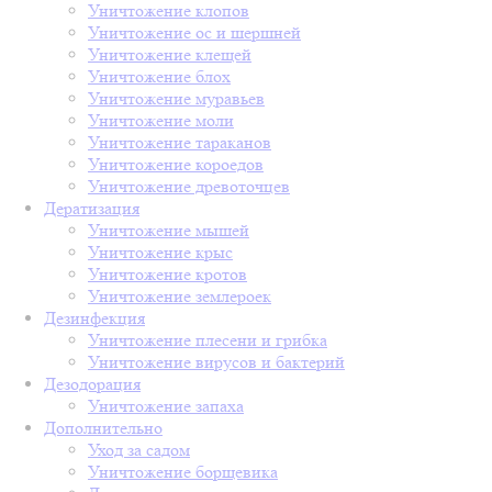
Уничтожение клопов
Уничтожение ос и шершней
Уничтожение клещей
Уничтожение блох
Уничтожение муравьев
Уничтожение моли
Уничтожение тараканов
Уничтожение короедов
Уничтожение древоточцев
Дератизация
Уничтожение мышей
Уничтожение крыс
Уничтожение кротов
Уничтожение землероек
Дезинфекция
Уничтожение плесени и грибка
Уничтожение вирусов и бактерий
Дезодорация
Уничтожение запаха
Дополнительно
Уход за садом
Уничтожение борщевика