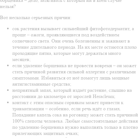
борщевика – дело, затягивать с которым ни в коем случае
нельзя?
Вот несколько серьезных причин:
сок растения вызывает сильнейший фитофотодерматит, а
проще – ожоги, проявляющиеся под воздействием
солнечного света. Они очень болезненны и заживают в
течение длительного периода. На их месте остаются плохо
проходящие пятна, которые могут держаться много
месяцев;
если удаление борщевика не провести вовремя – он может
стать причиной развития сильной аллергии с различными
симптомами. Избавиться от неё помогут лишь мощные
антигистаминные средства;
неприятный запах, который издаёт растение, слышно на
расстоянии до километра от зарослей Heracleum;
контакт с этим опасным сорняком может привести к
травматизации – особенно, если речь идёт о глазах.
Попадание капель сока на роговицу может стать причиной
100% слепоты человека. Любые самостоятельные действия
по удалению борщевика нужно выполнять только в плотно
прилегающих защитных очках;