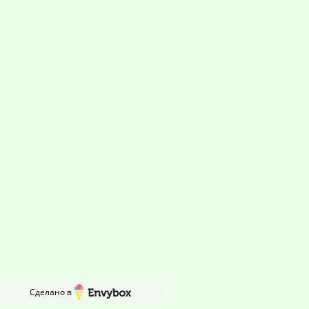
Документы и сертификаты
У нас имеются все необходимые свидетельства и сертификаты, а
также лицензия, дающая право работать в данной сфере услуг
Сделано в